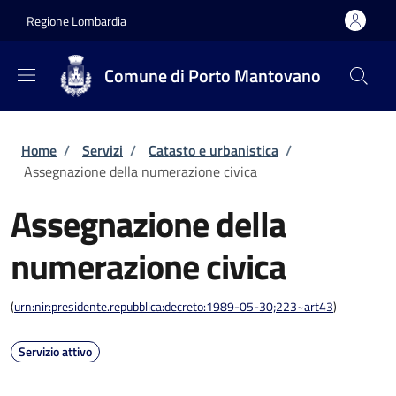
Salta al contenuto principale
Skip to footer content
Regione Lombardia
Comune di Porto Mantovano
Briciole di pane
Home
/
Servizi
/
Catasto e urbanistica
/
Assegnazione della numerazione civica
Assegnazione della
numerazione civica
(
urn:nir:presidente.repubblica:decreto:1989-05-30;223~art43
)
Servizio attivo