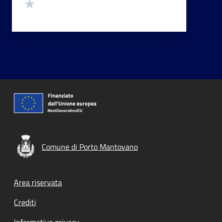
Valuta 1 stelle su 5
Comune di Porto Mantovano
Footer menu
Area riservata
Crediti
Informativa privacy