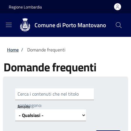
Salta al contenuto principale
Skip to footer content
Regione Lombardia
Comune di Porto Mantovano
Briciole di pane
Home
/
Domande frequenti
Domande frequenti
Cerca i contenuti che nel titolo
contengono:
Ambito