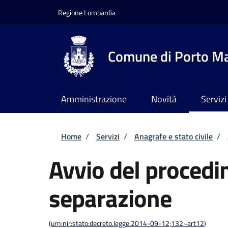
Salta al contenuto principale
Skip to footer content
Regione Lombardia
Comune di Porto M
Amministrazione
Novità
Servizi
Briciole di pane
Home
/
Servizi
/
Anagrafe e stato civile
/
Avvio del procedi
separazione
(
urn:nir:stato:decreto.legge:2014-09-12;132~art12
)