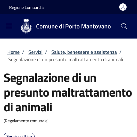
Salta al contenuto principale
Skip to footer content
Regione Lombardia
Comune di Porto Mantovano
Briciole di pane
Home
/
Servizi
/
Salute, benessere e assistenza
/
Segnalazione di un presunto maltrattamento di animali
Segnalazione di un
presunto maltrattamento
di animali
(Regolamento comunale)
Servizio attivo