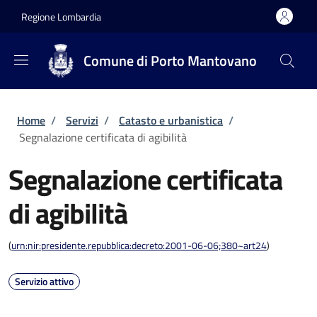
Salta al contenuto principale
Skip to footer content
Regione Lombardia
Comune di Porto Mantovano
Briciole di pane
Home
/
Servizi
/
Catasto e urbanistica
/
Segnalazione certificata di agibilità
Segnalazione certificata
di agibilità
(
urn:nir:presidente.repubblica:decreto:2001-06-06;380~art24
)
Servizio attivo