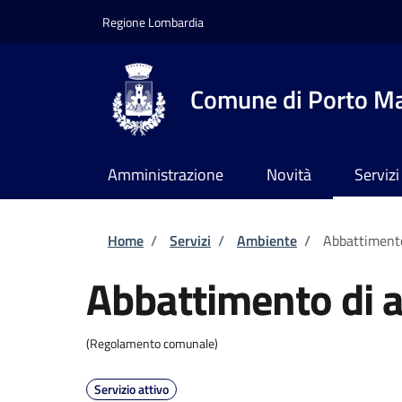
Salta al contenuto principale
Skip to footer content
Regione Lombardia
Comune di Porto M
Amministrazione
Novità
Servizi
Briciole di pane
Home
/
Servizi
/
Ambiente
/
Abbattimento
Abbattimento di a
(Regolamento comunale)
Servizio attivo