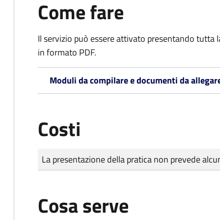
Come fare
Il servizio può essere attivato presentando tutta
in formato PDF.
Moduli da compilare e documenti da allegar
Costi
Tipo di pagamento
Importo
La presentazione della pratica non prevede al
Cosa serve