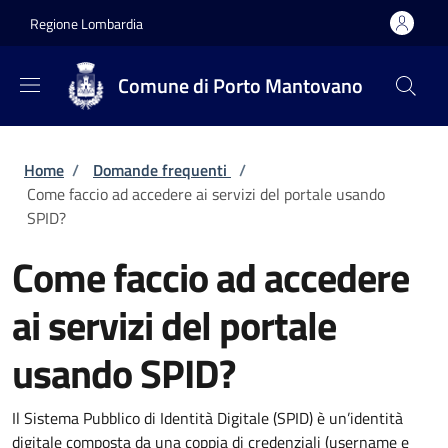
Salta al contenuto principale
Skip to footer content
Regione Lombardia
Comune di Porto Mantovano
Briciole di pane
Home
/
Domande frequenti
/
Come faccio ad accedere ai servizi del portale usando
SPID?
Come faccio ad accedere
ai servizi del portale
usando SPID?
Il Sistema Pubblico di Identità Digitale (SPID) è un’identità
digitale composta da una coppia di credenziali (username e