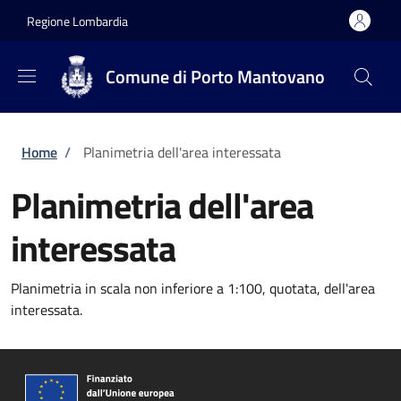
Salta al contenuto principale
Skip to footer content
Regione Lombardia
Comune di Porto Mantovano
Briciole di pane
Home
/
Planimetria dell'area interessata
Planimetria dell'area
interessata
Planimetria in scala non inferiore a 1:100, quotata, dell'area
interessata.