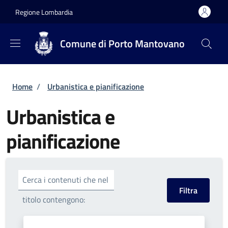
Salta al contenuto principale
Skip to footer content
Regione Lombardia
Comune di Porto Mantovano
Briciole di pane
Home
/
Urbanistica e pianificazione
Urbanistica e
pianificazione
Cerca i contenuti che nel
titolo contengono: