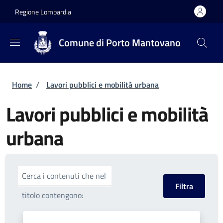
Salta al contenuto principale
Skip to footer content
Regione Lombardia
Comune di Porto Mantovano
Briciole di pane
Home
/
Lavori pubblici e mobilità urbana
Lavori pubblici e mobilità
urbana
Cerca i contenuti che nel
titolo contengono: