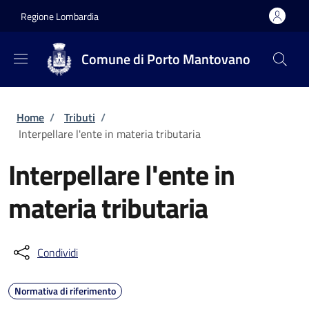
Salta al contenuto principale
Skip to footer content
Regione Lombardia
Comune di Porto Mantovano
Briciole di pane
Home
/
Tributi
/
Interpellare l'ente in materia tributaria
Interpellare l'ente in
materia tributaria
Condividi
Normativa di riferimento