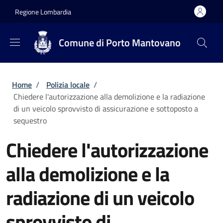
Salta al contenuto principale
Skip to footer content
Regione Lombardia
Comune di Porto Mantovano
Briciole di pane
Home
/
Polizia locale
/
Chiedere l'autorizzazione alla demolizione e la radiazione
di un veicolo sprovvisto di assicurazione e sottoposto a
sequestro
Chiedere l'autorizzazione
alla demolizione e la
radiazione di un veicolo
sprovvisto di