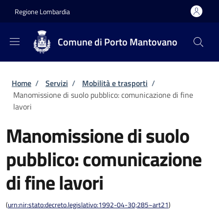
Salta al contenuto principale
Skip to footer content
Regione Lombardia
Comune di Porto Mantovano
Briciole di pane
Home
/
Servizi
/
Mobilità e trasporti
/
Manomissione di suolo pubblico: comunicazione di fine
lavori
Manomissione di suolo
pubblico: comunicazione
di fine lavori
(
urn:nir:stato:decreto.legislativo:1992-04-30;285~art21
)