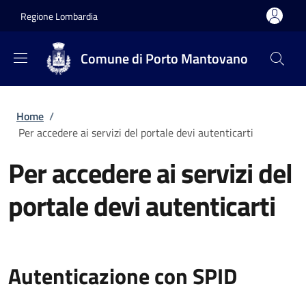
Salta al contenuto principale
Skip to footer content
Regione Lombardia
Comune di Porto Mantovano
Briciole di pane
Home
/
Per accedere ai servizi del portale devi autenticarti
Per accedere ai servizi del
portale devi autenticarti
Autenticazione con SPID